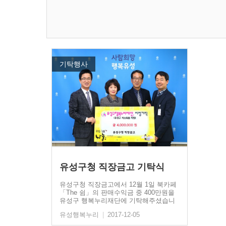
기탁행사
유성구청 직장금고 기탁식
유성구청 직장금고에서 12월 1일 북카페
「The 쉼」의 판매수익금 중 400만원을
유성구 행복누리재단에 기탁해주셨습니
다.유성구청…
유성행복누리
|
2017-12-05