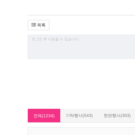
목록
기탁행사(543)
현판행사(303)
전체(1234)