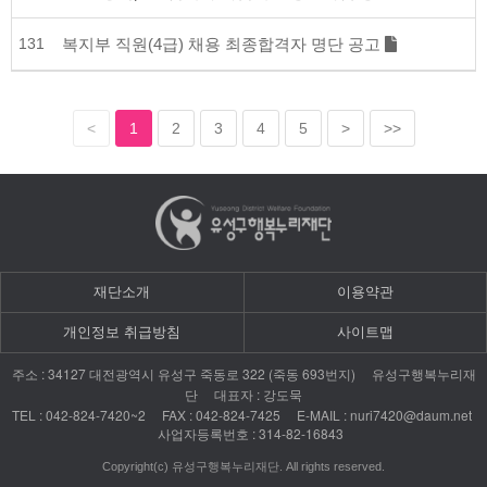
131
복지부 직원(4급) 채용 최종합격자 명단 공고
<
1
2
3
4
5
>
>>
재단소개
이용약관
개인정보 취급방침
사이트맵
: 34127
322 (
693
)
주소
대전광역시
유성구
죽동로
죽동
번지
유성구행복누리재
:
단
대표자
강도묵
TEL : 042-824-7420~2 FAX : 042-824-7425 E-MAIL : nuri7420@daum.net
: 314-82-16843
사업자등록번호
Copyright(c) 유성구행복누리재단. All rights reserved.