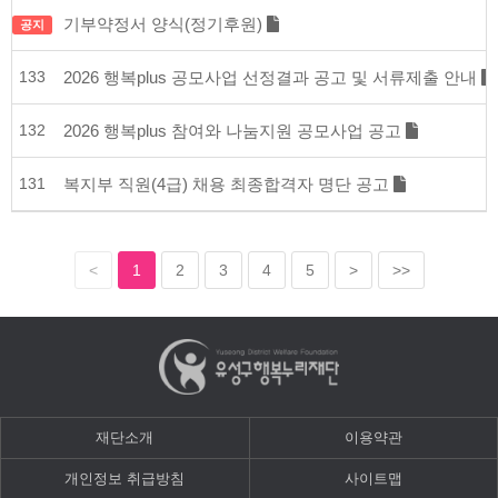
기부약정서 양식(정기후원)
공지
133
2026 행복plus 공모사업 선정결과 공고 및 서류제출 안내
132
2026 행복plus 참여와 나눔지원 공모사업 공고
131
복지부 직원(4급) 채용 최종합격자 명단 공고
<
1
2
3
4
5
>
>>
재단소개
이용약관
개인정보 취급방침
사이트맵