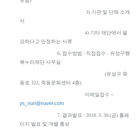
포함
)
3)
기관 및 단체 소개
서
4)
기타 재단에서 필
요하다고 인정하는 서류
6.
접수방법
:
직접접수
-
유성구행
복누리재단 사무실
(
유성구 죽
동로
322,
죽동문화센터
4
층
)
이메일접수
–
ys_nuri@naver.com
7.
결과발표
: 2018. 3. 30.(
금
)
홈페
이지 발표 및 개별 통보