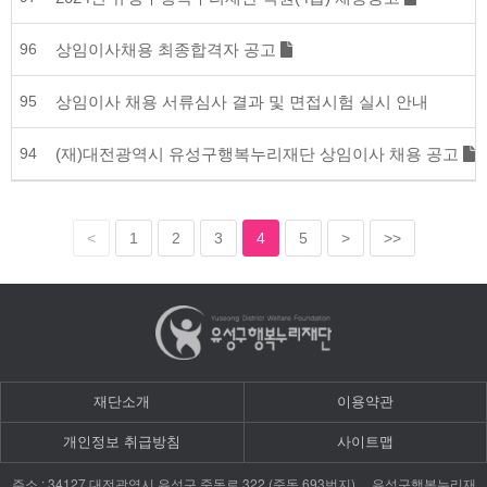
96
상임이사채용 최종합격자 공고
95
상임이사 채용 서류심사 결과 및 면접시험 실시 안내
94
(재)대전광역시 유성구행복누리재단 상임이사 채용 공고
<
1
2
3
4
5
>
>>
재단소개
이용약관
개인정보 취급방침
사이트맵
: 34127
322 (
693
)
주소
대전광역시
유성구
죽동로
죽동
번지
유성구행복누리재