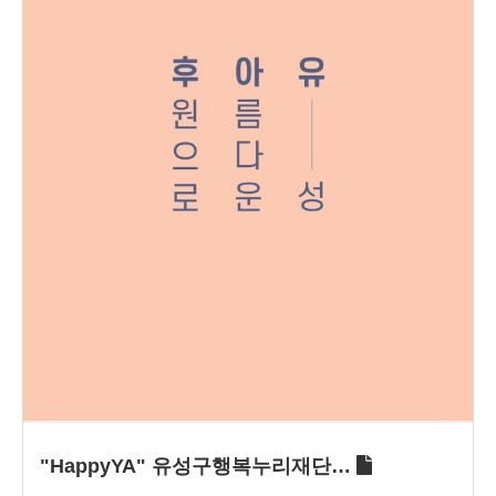
"HappyYA" 유성구행복누리재단…